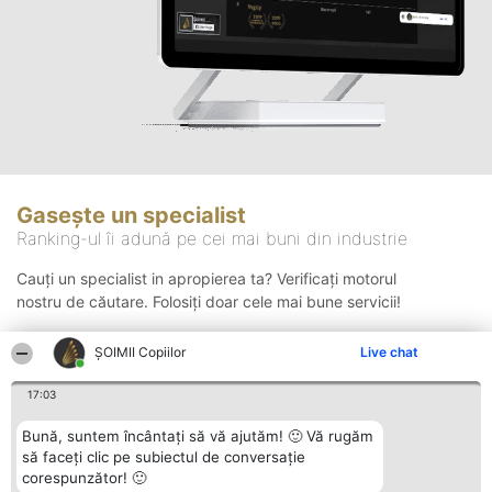
Gasește un specialist
Ranking-ul îi adună pe cei mai buni din industrie
Cauți un specialist in apropierea ta? Verificați motorul
nostru de căutare. Folosiți doar cele mai bune servicii!
ȘOIMII Copiilor
Live chat
Căutare
17:03
Bună, suntem încântați să vă ajutăm! 🙂 Vă rugăm
să faceți clic pe subiectul de conversație
corespunzător! 🙂