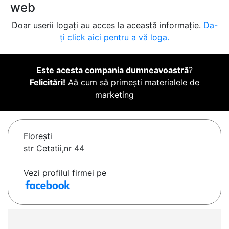
web
Doar userii logați au acces la această informație.
Da-
ți click aici pentru a vă loga.
Este acesta compania dumneavoastră
?
Felicitări!
Aă cum să primești materialele de
marketing
Floreşti
str Cetatii,nr 44
Vezi profilul firmei pe