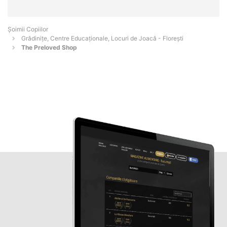
Șoimii Copiilor
Grădinițe, Centre Educaționale, Locuri de Joacă - Floreşti
The Preloved Shop