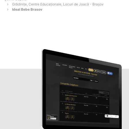
Grădinițe, Centre Educaționale, Locuri de Joacă - Braşov
Ideal Bebe Brasov