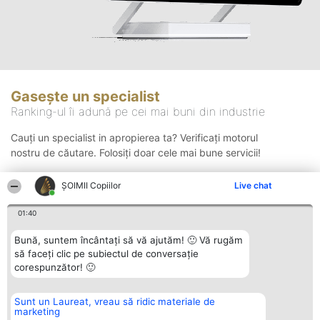
Gasește un specialist
Ranking-ul îi adună pe cei mai buni din industrie
Cauți un specialist in apropierea ta? Verificați motorul
nostru de căutare. Folosiți doar cele mai bune servicii!
ȘOIMII Copiilor
Live chat
Căutare
01:40
Bună, suntem încântați să vă ajutăm! 🙂 Vă rugăm
să faceți clic pe subiectul de conversație
corespunzător! 🙂
Sunt un Laureat, vreau să ridic materiale de
Organizator Ranking
Plebiscyt
Contact
marketing
BRIGHT SOLUTIONS BR SRL
Câștigătorii
Contact