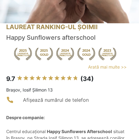
LAUREAT RANKING-UL ȘOIMII
Happy Sunflowers afterschool
Arată mai multe >>
9.7
(34)
Braşov, Iosif Șilimon 13
Afișează numărul de telefon
Despre companie:
Centrul educațional
Happy Sunflowers Afterschool
situat
în Brașov, pe Strada Iosif Șilimon 13, se adresează copiilor