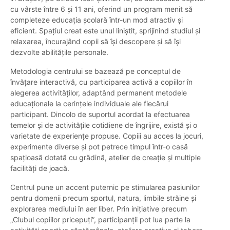
cu vârste între 6 și 11 ani, oferind un program menit să
completeze educația școlară într-un mod atractiv și
eficient. Spațiul creat este unul liniștit, sprijinind studiul și
relaxarea, încurajând copii să își descopere și să își
dezvolte abilitățile personale.
Metodologia centrului se bazează pe conceptul de
învățare interactivă, cu participarea activă a copiilor în
alegerea activităților, adaptând permanent metodele
educaționale la cerințele individuale ale fiecărui
participant. Dincolo de suportul acordat la efectuarea
temelor și de activitățile cotidiene de îngrijire, există și o
varietate de experiențe propuse. Copiii au acces la jocuri,
experimente diverse și pot petrece timpul într-o casă
spațioasă dotată cu grădină, atelier de creație și multiple
facilități de joacă.
Centrul pune un accent puternic pe stimularea pasiunilor
pentru domenii precum sportul, natura, limbile străine și
explorarea mediului în aer liber. Prin inițiative precum
„Clubul copiilor pricepuți”, participanții pot lua parte la