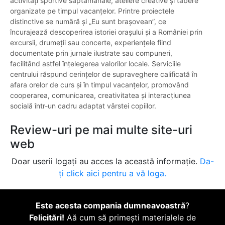
activități sportive săptămânale, ateliere creative și tabere
organizate pe timpul vacanțelor. Printre proiectele
distinctive se numără și „Eu sunt brașovean”, ce
încurajează descoperirea istoriei orașului și a României prin
excursii, drumeții sau concerte, experiențele fiind
documentate prin jurnale ilustrate sau compuneri,
facilitând astfel înțelegerea valorilor locale. Serviciile
centrului răspund cerințelor de supraveghere calificată în
afara orelor de curs și în timpul vacanțelor, promovând
cooperarea, comunicarea, creativitatea și interacțiunea
socială într-un cadru adaptat vârstei copiilor.
Review-uri pe mai multe site-uri
web
Doar userii logați au acces la această informație.
Da-
ți click aici pentru a vă loga.
Este acesta compania dumneavoastră
?
Felicitări!
Aă cum să primești materialele de