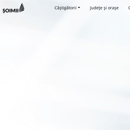
Câștigătorii
Județe și orașe