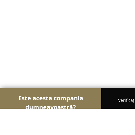
Este acesta compania
Verifica
dumneavoastră?
Șoimii Copiilor
Grădinițe, Centre Educaționale, L