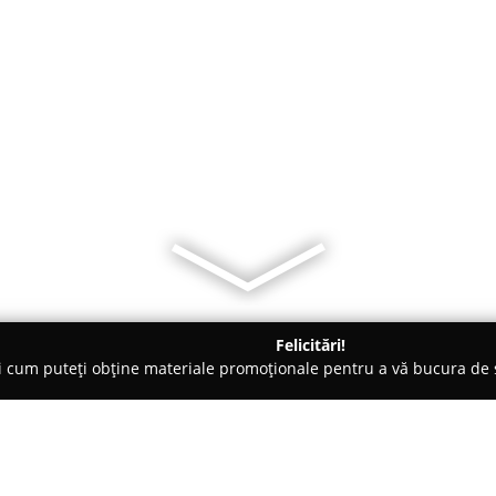
Felicitări!
ți cum puteți obține materiale promoționale pentru a vă bucura d
ocuri de Joacă - Craiova
Happy Land Craiova - Petreceri copii