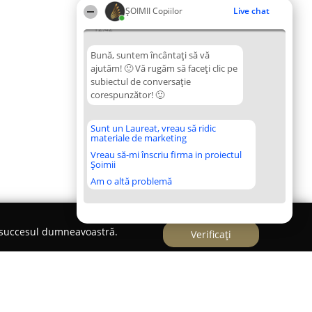
ȘOIMII Copiilor
Live chat
12:42
Bună, suntem încântați să vă
ajutăm! 🙂 Vă rugăm să faceți clic pe
subiectul de conversație
corespunzător! 🙂
Sunt un Laureat, vreau să ridic
materiale de marketing
Vreau să-mi înscriu firma in proiectul
Șoimii
Am o altă problemă
e succesul dumneavoastră.
Verificați