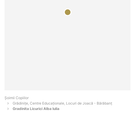
Șoimii Copiilor
Grădinițe, Centre Educaționale, Locuri de Joacă - Bărăbanţ
Gradinita Licurici Alba Iulia