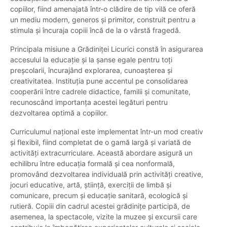
copiilor, fiind amenajată într-o clădire de tip vilă ce oferă
un mediu modern, generos și primitor, construit pentru a
stimula și încuraja copiii încă de la o vârstă fragedă.
Principala misiune a Grădiniței Licurici constă în asigurarea
accesului la educație și la șanse egale pentru toți
preșcolarii, încurajând explorarea, cunoașterea și
creativitatea. Instituția pune accentul pe consolidarea
cooperării între cadrele didactice, familii și comunitate,
recunoscând importanța acestei legături pentru
dezvoltarea optimă a copiilor.
Curriculumul național este implementat într-un mod creativ
și flexibil, fiind completat de o gamă largă și variată de
activități extracurriculare. Această abordare asigură un
echilibru între educația formală și cea nonformală,
promovând dezvoltarea individuală prin activități creative,
jocuri educative, artă, știință, exerciții de limbă și
comunicare, precum și educație sanitară, ecologică și
rutieră. Copiii din cadrul acestei grădinițe participă, de
asemenea, la spectacole, vizite la muzee și excursii care