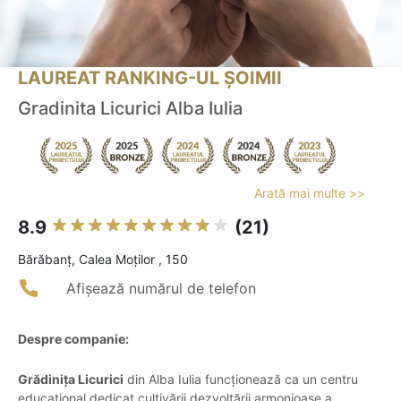
LAUREAT RANKING-UL ȘOIMII
Gradinita Licurici Alba Iulia
Arată mai multe >>
8.9
(21)
Bărăbanţ, Calea Moților , 150
Afișează numărul de telefon
Despre companie:
Grădinița Licurici
din Alba Iulia funcționează ca un centru
educațional dedicat cultivării dezvoltării armonioase a