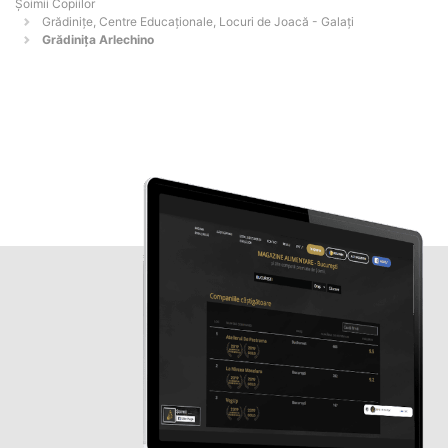
Șoimii Copiilor
Grădinițe, Centre Educaționale, Locuri de Joacă - Galaţi
Grădinița Arlechino