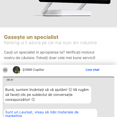
Gasește un specialist
Ranking-ul îi adună pe cei mai buni din industrie
Cauți un specialist in apropierea ta? Verificați motorul
nostru de căutare. Folosiți doar cele mai bune servicii!
ȘOIMII Copiilor
Live chat
Căutare
08:41
Bună, suntem încântați să vă ajutăm! 🙂 Vă rugăm
să faceți clic pe subiectul de conversație
corespunzător! 🙂
Sunt un Laureat, vreau să ridic materiale de
Organizator Ranking
Plebiscyt
Contact
marketing
BRIGHT SOLUTIONS BR SRL
Câștigătorii
Contact