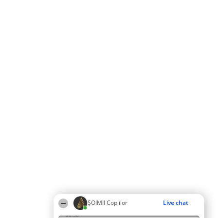
ȘOIMII Copiilor
Live chat
06:50