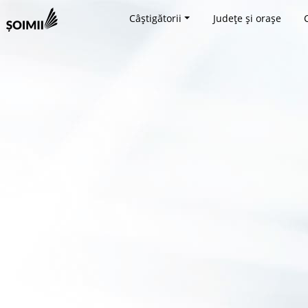
Câștigătorii
Județe și orașe