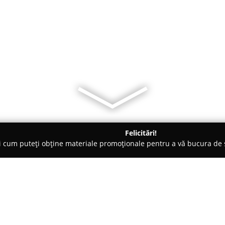
Felicitări!
ți cum puteți obține materiale promoționale pentru a vă bucura d
curi de Joacă - Piteşti
Grădinița Kinder Strumff Pitești
Despre companie: