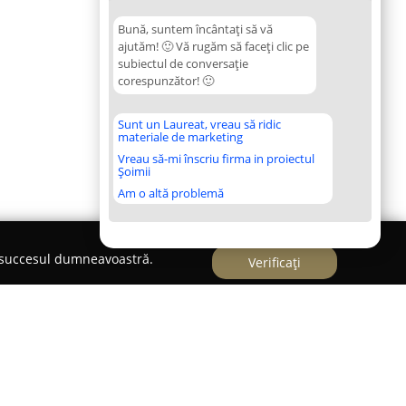
Bună, suntem încântați să vă
ajutăm! 🙂 Vă rugăm să faceți clic pe
subiectul de conversație
corespunzător! 🙂
Sunt un Laureat, vreau să ridic
materiale de marketing
Vreau să-mi înscriu firma in proiectul
Șoimii
Am o altă problemă
e succesul dumneavoastră.
Verificați