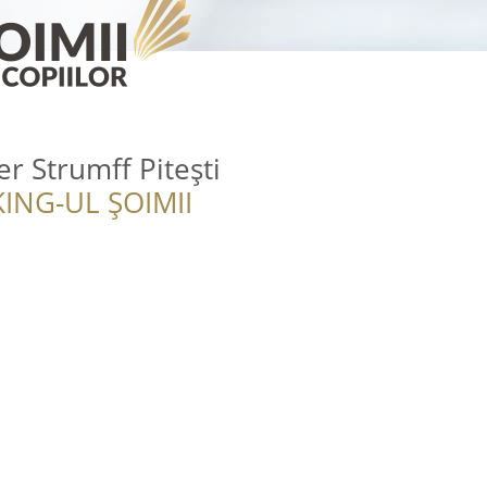
r Strumff Pitești
ING-UL ȘOIMII