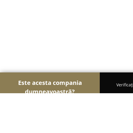
Este acesta compania
Verifica
dumneavoastră?
Șoimii Copiilor
Grădinițe, Centre Educaționale, Lo
Grădinița Kinder Strumff Pitești