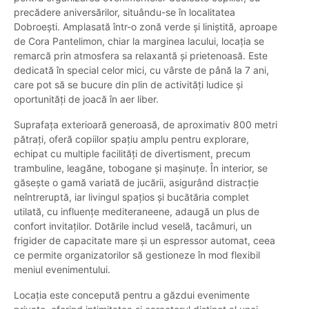
precădere aniversărilor, situându-se în localitatea
Dobroești. Amplasată într-o zonă verde și liniștită, aproape
de Cora Pantelimon, chiar la marginea lacului, locația se
remarcă prin atmosfera sa relaxantă și prietenoasă. Este
dedicată în special celor mici, cu vârste de până la 7 ani,
care pot să se bucure din plin de activități ludice și
oportunități de joacă în aer liber.
Suprafața exterioară generoasă, de aproximativ 800 metri
pătrați, oferă copiilor spațiu amplu pentru explorare,
echipat cu multiple facilități de divertisment, precum
trambuline, leagăne, tobogane și mașinuțe. În interior, se
găsește o gamă variată de jucării, asigurând distracție
neîntreruptă, iar livingul spațios și bucătăria complet
utilată, cu influențe mediteraneene, adaugă un plus de
confort invitaților. Dotările includ veselă, tacâmuri, un
frigider de capacitate mare și un espressor automat, ceea
ce permite organizatorilor să gestioneze în mod flexibil
meniul evenimentului.
Locația este concepută pentru a găzdui evenimente