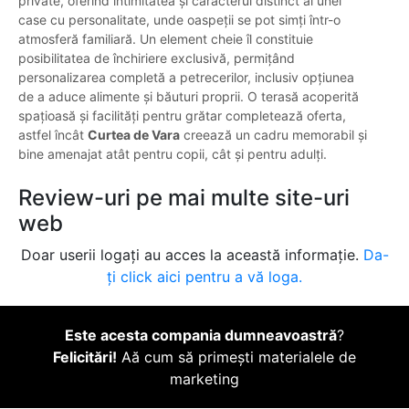
private, oferind intimitatea și caracterul distinct al unei
case cu personalitate, unde oaspeții se pot simți într-o
atmosferă familiară. Un element cheie îl constituie
posibilitatea de închiriere exclusivă, permițând
personalizarea completă a petrecerilor, inclusiv opțiunea
de a aduce alimente și băuturi proprii. O terasă acoperită
spațioasă și facilități pentru grătar completează oferta,
astfel încât
Curtea de Vara
creează un cadru memorabil și
bine amenajat atât pentru copii, cât și pentru adulți.
Review-uri pe mai multe site-uri
web
Doar userii logați au acces la această informație.
Da-
ți click aici pentru a vă loga.
Este acesta compania dumneavoastră
?
Felicitări!
Aă cum să primești materialele de
marketing