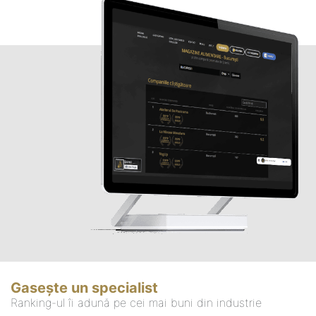
Gasește un specialist
Ranking-ul îi adună pe cei mai buni din industrie