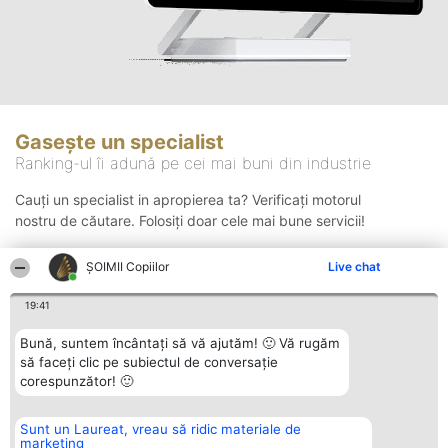
Gasește un specialist
Ranking-ul îi adună pe cei mai buni din industrie
Cauți un specialist in apropierea ta? Verificați motorul
nostru de căutare. Folosiți doar cele mai bune servicii!
ȘOIMII Copiilor
Live chat
Căutare
19:41
Bună, suntem încântați să vă ajutăm! 🙂 Vă rugăm
să faceți clic pe subiectul de conversație
corespunzător! 🙂
Sunt un Laureat, vreau să ridic materiale de
Organizator Ranking
Plebiscyt
Contact
marketing
BRIGHT SOLUTIONS BR SRL
Câștigătorii
Contact