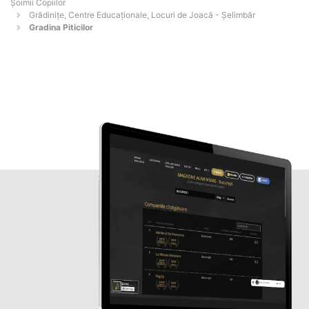
Șoimii Copiilor
Grădinițe, Centre Educaționale, Locuri de Joacă - Şelimbăr
Gradina Piticilor