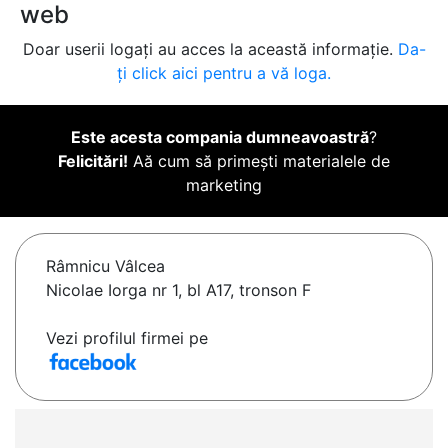
web
Doar userii logați au acces la această informație.
Da-
ți click aici pentru a vă loga.
Este acesta compania dumneavoastră
?
Felicitări!
Aă cum să primești materialele de
marketing
Râmnicu Vâlcea
Nicolae Iorga nr 1, bl A17, tronson F
Vezi profilul firmei pe