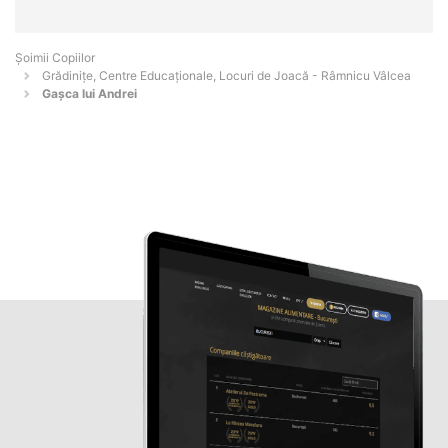
Șoimii Copiilor
Grădinițe, Centre Educaționale, Locuri de Joacă - Râmnicu Vâlcea
Gașca lui Andrei