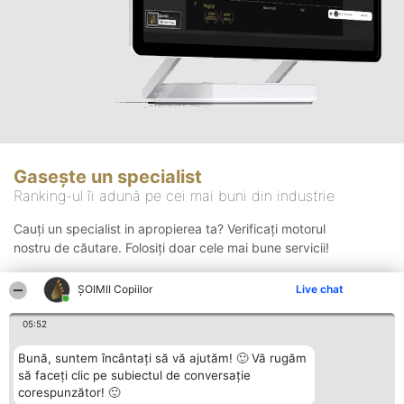
Gasește un specialist
Ranking-ul îi adună pe cei mai buni din industrie
Cauți un specialist in apropierea ta? Verificați motorul
nostru de căutare. Folosiți doar cele mai bune servicii!
ȘOIMII Copiilor
Live chat
Căutare
05:52
Bună, suntem încântați să vă ajutăm! 🙂 Vă rugăm
să faceți clic pe subiectul de conversație
corespunzător! 🙂