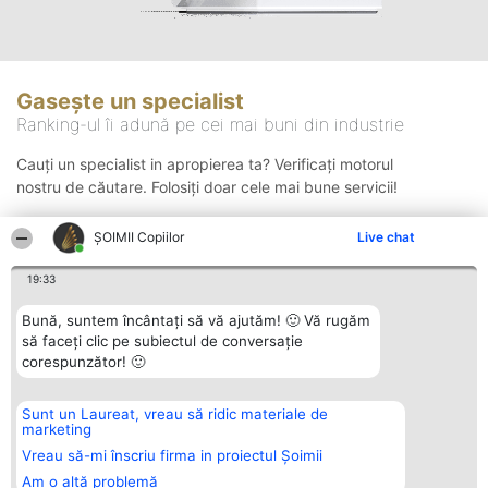
Gasește un specialist
Ranking-ul îi adună pe cei mai buni din industrie
Cauți un specialist in apropierea ta? Verificați motorul
nostru de căutare. Folosiți doar cele mai bune servicii!
ȘOIMII Copiilor
Live chat
Căutare
19:33
Bună, suntem încântați să vă ajutăm! 🙂 Vă rugăm
să faceți clic pe subiectul de conversație
corespunzător! 🙂
Sunt un Laureat, vreau să ridic materiale de
Organizator Ranking
Plebiscyt
Contact
marketing
BRIGHT SOLUTIONS BR SRL
Câștigătorii
Contact
Aleea Timisul De Sus 2 Bl. A30
Lista Tuturor
Vreau să-mi înscriu firma in proiectul Șoimii
Sc. A Et. 4 Ap. 13 Cod 061952
Laureaților
Am o altă problemă
București
Reguli