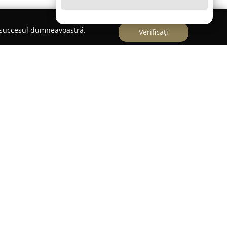
e succesul dumneavoastră.
Verificați
uzău, la adresa Piața Daciei, nr. 2, parter,
spațiu dedicat în mod exclusiv universului
ste cunoscută ca fiind prima din Buzău care a fost
i de gaming, oferind atât celor experimentați, cât
 acest hobby, un mediu propice explorării și
onale și o ambianță primitoare, Gamer's Room
tant pentru comunitatea locală de jucători.