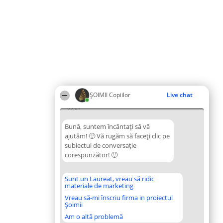
ȘOIMII Copiilor
Live chat
09:21
Bună, suntem încântați să vă
ajutăm! 🙂 Vă rugăm să faceți clic pe
subiectul de conversație
corespunzător! 🙂
Sunt un Laureat, vreau să ridic
materiale de marketing
Vreau să-mi înscriu firma in proiectul
Șoimii
Am o altă problemă