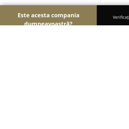
Este acesta compania
Verifica
dumneavoastră?
Șoimii Copiilor
Grădinițe, Centre Educaționale, 
Gamer's Room Buzău
9.7
(32)
Buzău, Piata Daciei, nr.2, parter
Afișează numărul de telefon