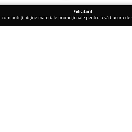
Felicitări!
ți cum puteți obține materiale promoționale pentru a vă bucura d
Locuri de Joacă - Buzău
Gamer's Room Buzău
Despre companie:
Situat în centrul municipiului B
Gamer's Room Buzău
este un 
jocurilor video. Această sală e
creată special pentru pasionați
Arată mai multe >>
și celor care fac primii pași în
dezvoltării pasiunii lor.
Dotată cu echipamente profesi
Buzău a devenit un reper impor