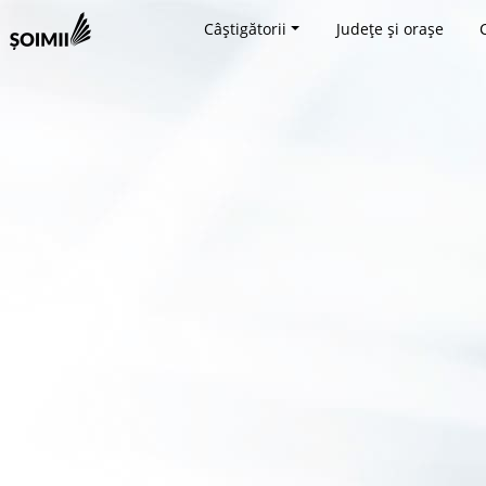
Câștigătorii
Județe și orașe