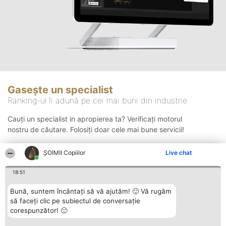
Gasește un specialist
Ranking-ul îi adună pe cei mai buni din industrie
Cauți un specialist in apropierea ta? Verificați motorul
nostru de căutare. Folosiți doar cele mai bune servicii!
ȘOIMII Copiilor
Live chat
Căutare
18:51
Bună, suntem încântați să vă ajutăm! 🙂 Vă rugăm
să faceți clic pe subiectul de conversație
corespunzător! 🙂