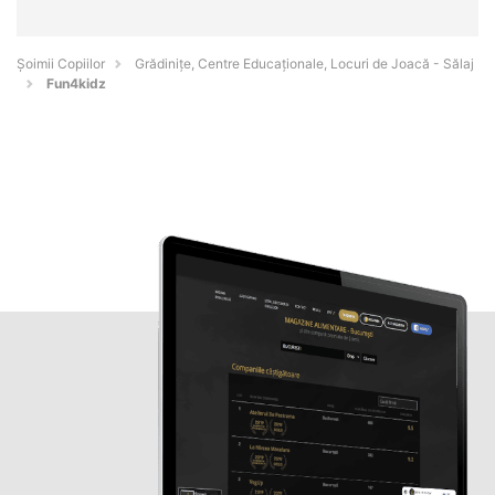
Șoimii Copiilor
Grădinițe, Centre Educaționale, Locuri de Joacă - Sălaj
Fun4kidz