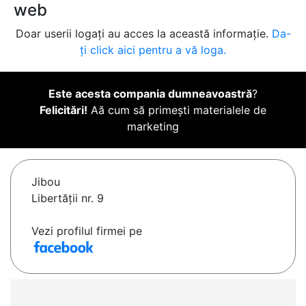
web
Doar userii logați au acces la această informație.
Da-
ți click aici pentru a vă loga.
Este acesta compania dumneavoastră
?
Felicitări!
Aă cum să primești materialele de
marketing
Jibou
Libertății nr. 9
Vezi profilul firmei pe