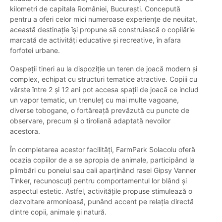
kilometri de capitala României, București. Concepută
pentru a oferi celor mici numeroase experiențe de neuitat,
această destinație își propune să construiască o copilărie
marcată de activități educative și recreative, în afara
forfotei urbane.
Oaspeții tineri au la dispoziție un teren de joacă modern și
complex, echipat cu structuri tematice atractive. Copiii cu
vârste între 2 și 12 ani pot accesa spații de joacă ce includ
un vapor tematic, un trenuleț cu mai multe vagoane,
diverse tobogane, o fortăreață prevăzută cu puncte de
observare, precum și o tiroliană adaptată nevoilor
acestora.
În completarea acestor facilități, FarmPark Solacolu oferă
ocazia copiilor de a se apropia de animale, participând la
plimbări cu poneiul sau caii aparținând rasei Gipsy Vanner
Tinker, recunoscuți pentru comportamentul lor blând și
aspectul estetic. Astfel, activitățile propuse stimulează o
dezvoltare armonioasă, punând accent pe relația directă
dintre copii, animale și natură.