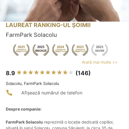
LAUREAT RANKING-UL ȘOIMII
FarmPark Solacolu
Arată mai multe >>
8.9
(146)
Solacolu, FarmPark Solacolu
Afișează numărul de telefon
Despre companie:
FarmPark Solacolu
reprezintă o locație dedicată copiilor,
situată în satul Solacolu, comuna Sărulești, la circa 35 de