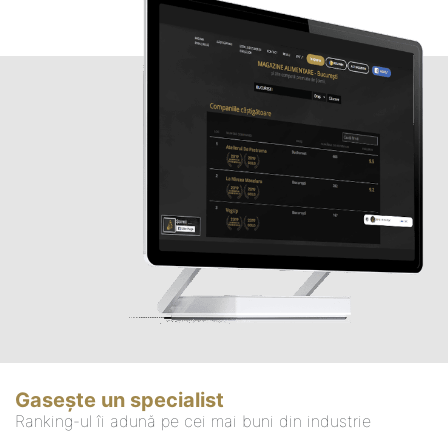
Gasește un specialist
Ranking-ul îi adună pe cei mai buni din industrie