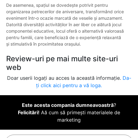
De asemenea, spațiul se dovedește potrivit pentru
organizarea petrecerilor de aniversare, transformând orice
eveniment într-o ocazie marcată de veselie și amuzament.
Datorită diversității activităților în aer liber ce alătură jocul
componentei educative, locul oferă o alternativă valoroasă
pentru familii, care beneficiază de o experiență relaxantă
și stimulativă în proximitatea orașului.
Review-uri pe mai multe site-uri
web
Doar userii logați au acces la această informație.
Da-
ți click aici pentru a vă loga.
Este acesta compania dumneavoastră
?
Felicitări!
Aă cum să primești materialele de
marketing