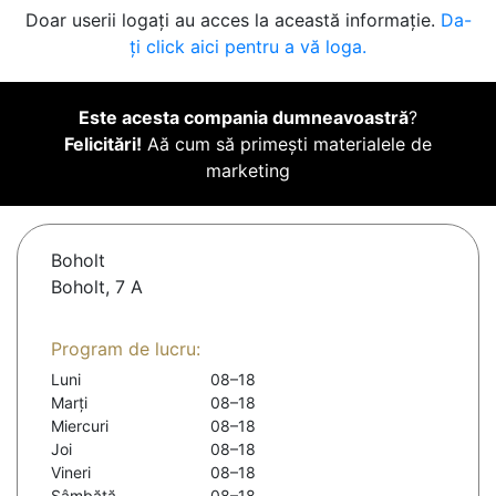
Doar userii logați au acces la această informație.
Da-
ți click aici pentru a vă loga.
Este acesta compania dumneavoastră
?
Felicitări!
Aă cum să primești materialele de
marketing
Boholt
Boholt, 7 A
Program de lucru:
Luni
08–18
Marți
08–18
Miercuri
08–18
Joi
08–18
Vineri
08–18
Sâmbătă
08–18