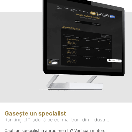
Gasește un specialist
Ranking-ul îi adună pe cei mai buni din industrie
Cauți un specialist in apropierea ta? Verificați motorul