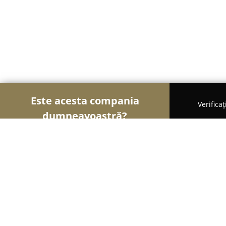
Este acesta compania
Verifica
dumneavoastră?
Șoimii Copiilor
Grădinițe, Centre Educaționale, L
Energy Kids Family Center - Craiova