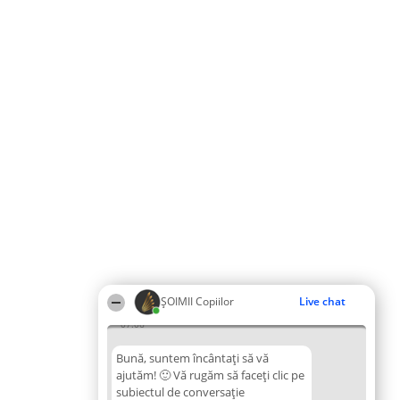
ȘOIMII Copiilor
Live chat
07:06
Bună, suntem încântați să vă
ajutăm! 🙂 Vă rugăm să faceți clic pe
subiectul de conversație