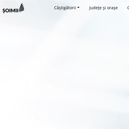
Câștigătorii
Județe și orașe