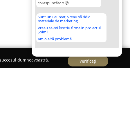
corespunzător! 🙂
Sunt un Laureat, vreau să ridic
materiale de marketing
Vreau să-mi înscriu firma in proiectul
Șoimii
Am o altă problemă
e succesul dumneavoastră.
Verificați
cadrul Promenada,
Energy Kids Family Center
at pe joc și dezvoltarea copiilor. Având la bază