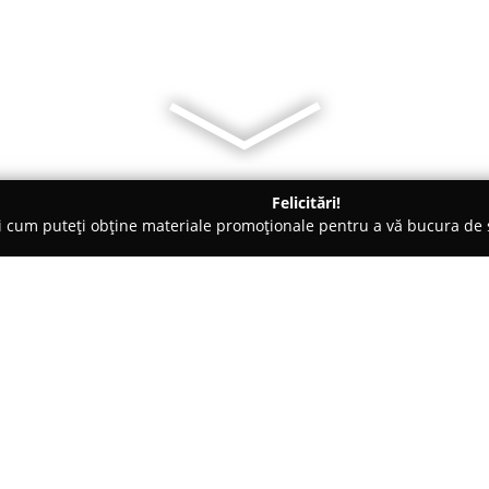
Felicitări!
ți cum puteți obține materiale promoționale pentru a vă bucura d
ocuri de Joacă - Craiova
Energy Kids Family Center - Craiova
Despre companie:
Situat în centrul Craiovei, în 
reprezintă un spațiu dinamic ax