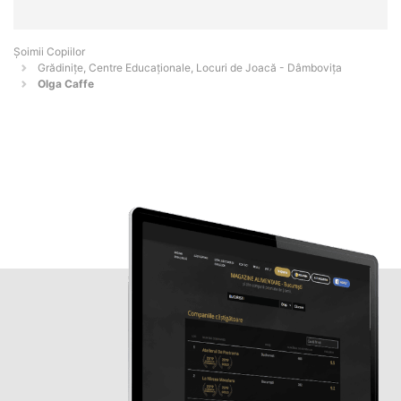
Șoimii Copiilor
Grădinițe, Centre Educaționale, Locuri de Joacă - Dâmboviţa
Olga Caffe