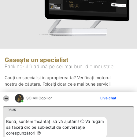
Gasește un specialist
Ranking-ul îi adună pe cei mai buni din industrie
Cauți un specialist in apropierea ta? Verificați motorul
nostru de căutare. Folosiți doar cele mai bune servicii!
ȘOIMII Copiilor
Live chat
Căutare
06:35
Bună, suntem încântați să vă ajutăm! 🙂 Vă rugăm
să faceți clic pe subiectul de conversație
corespunzător! 🙂