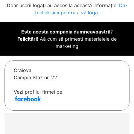
Doar userii logați au acces la această informație.
Da-
ți click aici pentru a vă loga.
Este acesta compania dumneavoastră
?
Felicitări!
Aă cum să primești materialele de
marketing
Craiova
Campia Islaz nr. 22
Vezi profilul firmei pe