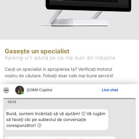
Gasește un specialist
Ranking-ul îi adună pe cei mai buni din industrie
Cauți un specialist in apropierea ta? Verificați motorul
nostru de căutare. Folosiți doar cele mai bune servicii!
ȘOIMII Copiilor
Live chat
Căutare
05:03
Bună, suntem încântați să vă ajutăm! 🙂 Vă rugăm
să faceți clic pe subiectul de conversație
corespunzător! 🙂