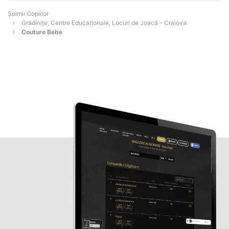
Șoimii Copiilor
Grădinițe, Centre Educaționale, Locuri de Joacă - Craiova
Couture Bebe