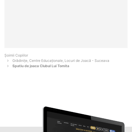
Șoimii Copiilor
Grădinițe, Centre Educaționale, Locuri de Joacă - Suceava
Spatiu de joaca Clubul Lui Tomita