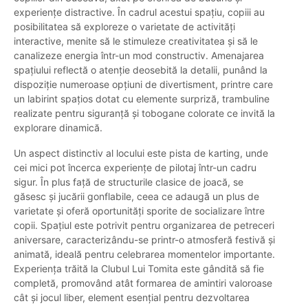
experiențe distractive. În cadrul acestui spațiu, copiii au
posibilitatea să exploreze o varietate de activități
interactive, menite să le stimuleze creativitatea și să le
canalizeze energia într-un mod constructiv. Amenajarea
spațiului reflectă o atenție deosebită la detalii, punând la
dispoziție numeroase opțiuni de divertisment, printre care
un labirint spațios dotat cu elemente surpriză, trambuline
realizate pentru siguranță și tobogane colorate ce invită la
explorare dinamică.
Un aspect distinctiv al locului este pista de karting, unde
cei mici pot încerca experiențe de pilotaj într-un cadru
sigur. În plus față de structurile clasice de joacă, se
găsesc și jucării gonflabile, ceea ce adaugă un plus de
varietate și oferă oportunități sporite de socializare între
copii. Spațiul este potrivit pentru organizarea de petreceri
aniversare, caracterizându-se printr-o atmosferă festivă și
animată, ideală pentru celebrarea momentelor importante.
Experiența trăită la Clubul Lui Tomita este gândită să fie
completă, promovând atât formarea de amintiri valoroase
cât și jocul liber, element esențial pentru dezvoltarea