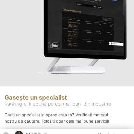
Gasește un specialist
Ranking-ul îi adună pe cei mai buni din industrie
Cauți un specialist in apropierea ta? Verificați motorul
nostru de căutare. Folosiți doar cele mai bune servicii!