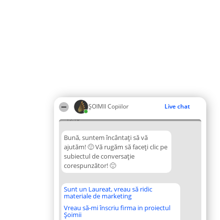
ȘOIMII Copiilor
Live chat
19:16
Bună, suntem încântați să vă
ajutăm! 🙂 Vă rugăm să faceți clic pe
subiectul de conversație
corespunzător! 🙂
Sunt un Laureat, vreau să ridic
materiale de marketing
Vreau să-mi înscriu firma in proiectul
Șoimii