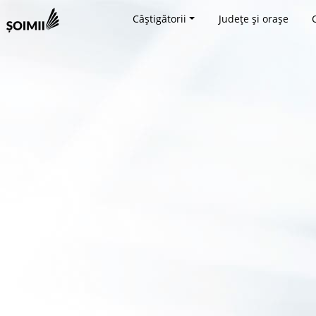
Câștigătorii
Județe și orașe