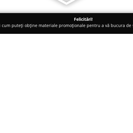
Felicitări!
ți cum puteți obține materiale promoționale pentru a vă bucura d
Locuri de Joacă - Mureş
Gradinita Casa Vesela - Mures
Despre companie:
Situată în comuna Corunca, ju
centru privat dedicat educării ș
mici. Această instituție oferă u
beneficiază de sprijin și încuraj
Arată mai multe >>
spirit de respect și afecțiune c
promovarea independenței și a r
sine, pentru a ajuta copiii să 
viață.