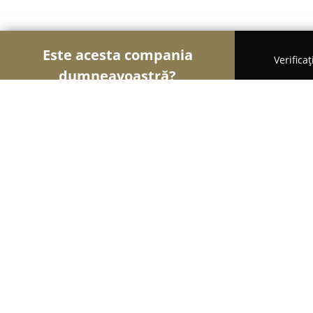
Este acesta compania
Verifica
dumneavoastră?
Șoimii Copiilor
Grădinițe, Centre Educaționale, 
Gradinita Casa Vesela - Mures
9.8
(40)
Corunca, Corunca