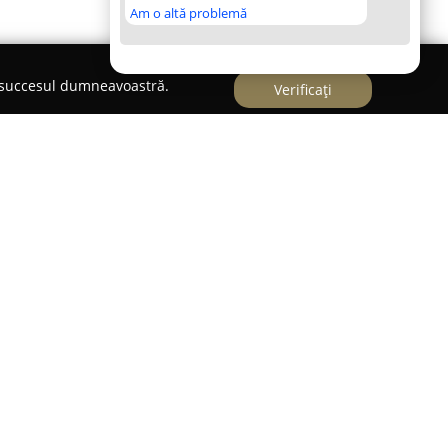
Am o altă problemă
e succesul dumneavoastră.
Verificați
dețul Mureș,
Grădinița Casa Veselă
reprezintă un
i susținerii dezvoltării armonioase a copiilor
n cadru familial, primitor și sigur, unde cei mici
are în explorarea abilităților proprii, într-un
onstantă. Scopul principal al grădiniței constă în
esponsabilității, precum și a conștientizării de
se pregătească optim pentru etapele viitoare din