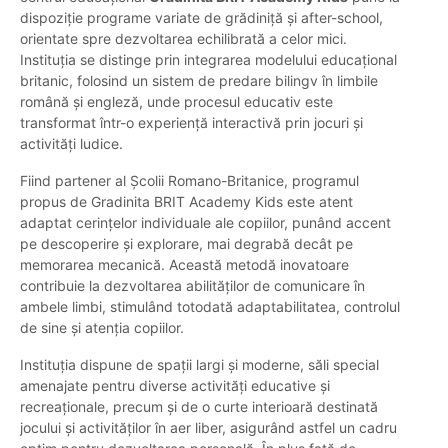
dispoziție programe variate de grădiniță și after-school,
orientate spre dezvoltarea echilibrată a celor mici.
Instituția se distinge prin integrarea modelului educațional
britanic, folosind un sistem de predare bilingv în limbile
română și engleză, unde procesul educativ este
transformat într-o experiență interactivă prin jocuri și
activități ludice.
Fiind partener al Școlii Romano-Britanice, programul
propus de Gradinita BRIT Academy Kids este atent
adaptat cerințelor individuale ale copiilor, punând accent
pe descoperire și explorare, mai degrabă decât pe
memorarea mecanică. Această metodă inovatoare
contribuie la dezvoltarea abilităților de comunicare în
ambele limbi, stimulând totodată adaptabilitatea, controlul
de sine și atenția copiilor.
Instituția dispune de spații largi și moderne, săli special
amenajate pentru diverse activități educative și
recreaționale, precum și de o curte interioară destinată
jocului și activităților în aer liber, asigurând astfel un cadru