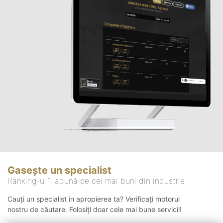
Gasește un specialist
Ranking-ul îi adună pe cei mai buni din industrie
Cauți un specialist in apropierea ta? Verificați motorul
nostru de căutare. Folosiți doar cele mai bune servicii!