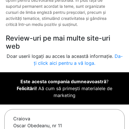
optim pentru dezvoltarea personală. În plus față de
suportul permanent acordat la teme, sunt organizate
cursuri de limba engleză pentru preșcolari, precum și
activități tematice, stimulând creativitatea și gândirea
critică într-un mediu pozitiv și susținut.
Review-uri pe mai multe site-uri
web
Doar userii logați au acces la această informație.
Da-
ți click aici pentru a vă loga.
Este acesta compania dumneavoastră
?
Felicitări!
Aă cum să primești materialele de
marketing
Craiova
Oscar Obedeanu, nr 11