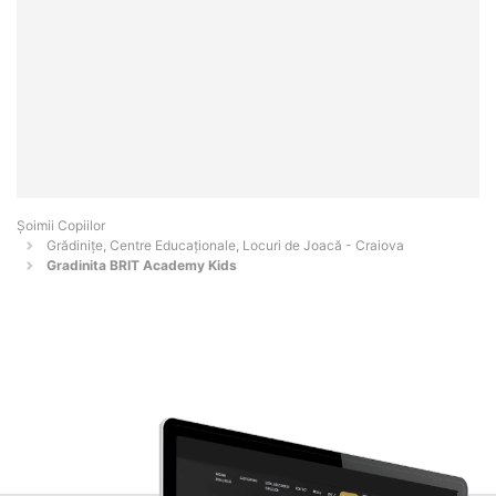
Șoimii Copiilor
Grădinițe, Centre Educaționale, Locuri de Joacă - Craiova
Gradinita BRIT Academy Kids