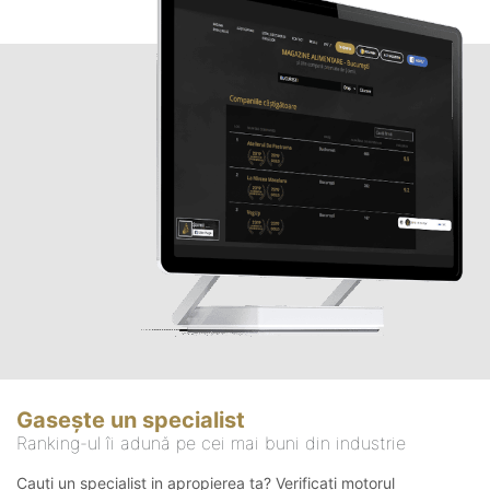
Gasește un specialist
Ranking-ul îi adună pe cei mai buni din industrie
Cauți un specialist in apropierea ta? Verificați motorul