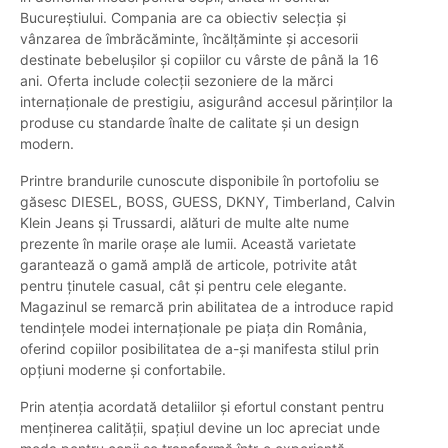
Bucureștiului. Compania are ca obiectiv selecția și
vânzarea de îmbrăcăminte, încălțăminte și accesorii
destinate bebelușilor și copiilor cu vârste de până la 16
ani. Oferta include colecții sezoniere de la mărci
internaționale de prestigiu, asigurând accesul părinților la
produse cu standarde înalte de calitate și un design
modern.
Printre brandurile cunoscute disponibile în portofoliu se
găsesc DIESEL, BOSS, GUESS, DKNY, Timberland, Calvin
Klein Jeans și Trussardi, alături de multe alte nume
prezente în marile orașe ale lumii. Această varietate
garantează o gamă amplă de articole, potrivite atât
pentru ținutele casual, cât și pentru cele elegante.
Magazinul se remarcă prin abilitatea de a introduce rapid
tendințele modei internaționale pe piața din România,
oferind copiilor posibilitatea de a-și manifesta stilul prin
opțiuni moderne și confortabile.
Prin atenția acordată detaliilor și efortul constant pentru
menținerea calității, spațiul devine un loc apreciat unde