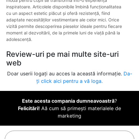
moda pentru copii se transformă într-o experiență
inspiratoare. Articolele disponibile îmbină funcționalitatea
cu un aspect estetic plăcut și oferă rezistență, fiind
adaptate necesităților vestimentare ale celor mici. Orice
vizită permite descoperirea pieselor ideale pentru fiecare
moment al dezvoltării, de la primele luni de viață până la
adolescență.
Review-uri pe mai multe site-uri
web
Doar userii logați au acces la această informație.
Da-
ți click aici pentru a vă loga.
Este acesta compania dumneavoastră
?
Felicitări!
Aă cum să primești materialele de
marketing