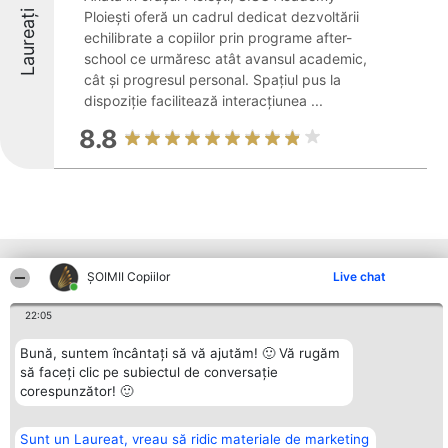
Laureați
Ploiești oferă un cadrul dedicat dezvoltării
echilibrate a copiilor prin programe after-
school ce urmăresc atât avansul academic,
cât și progresul personal. Spațiul pus la
dispoziție facilitează interacțiunea ...
8.8
Alte firme din zonă
ȘOIMII Copiilor
Live chat
22:05
Organizator Ranking
Plebiscyt
Contact
Bună, suntem încântați să vă ajutăm! 🙂 Vă rugăm
BRIGHT SOLUTIONS BR SRL
Câștigătorii
Contact
Aleea Timisul De Sus 2 Bl. A30
să faceți clic pe subiectul de conversație
Lista Tuturor
Sc. A Et. 4 Ap. 13 Cod 061952
Laureaților
corespunzător! 🙂
București
Reguli
CUI 36737675
Statut
tel: +40 770 990 492
Politica de
Sunt un Laureat, vreau să ridic materiale de marketing
confidențialitate