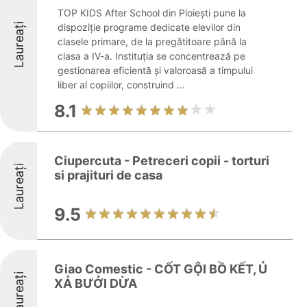
TOP KIDS After School din Ploiești pune la
Laureați
dispoziție programe dedicate elevilor din
clasele primare, de la pregătitoare până la
clasa a IV-a. Instituția se concentrează pe
gestionarea eficientă și valoroasă a timpului
liber al copiilor, construind ...
8.1
Ciupercuta - Petreceri copii - torturi
Laureați
si prajituri de casa
9.5
Giao Comestic - CỐT GỘI BỒ KẾT, Ủ
Laureați
XẢ BƯỞI DỪA