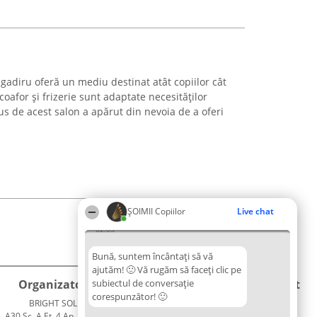
agadiru oferă un mediu destinat atât copiilor cât
 coafor și frizerie sunt adaptate necesităților
pus de acest salon a apărut din nevoia de a oferi
ȘOIMII Copiilor
Live chat
02:03
Bună, suntem încântați să vă
ajutăm! 🙂 Vă rugăm să faceți clic pe
Organizator Ranking
subiectul de conversație
Plebiscyt
Contact
corespunzător! 🙂
BRIGHT SOLUTIONS BR SRL
Câștigătorii
Contact
. A30 Sc. A Et. 4 Ap. 13 Cod 061952
Lista