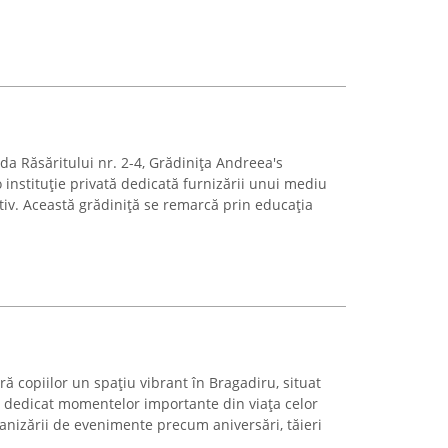
ada Răsăritului nr. 2-4, Grădinița Andreea's
instituție privată dedicată furnizării unui mediu
tiv. Această grădiniță se remarcă prin educația
ră copiilor un spațiu vibrant în Bragadiru, situat
, dedicat momentelor importante din viața celor
ganizării de evenimente precum aniversări, tăieri