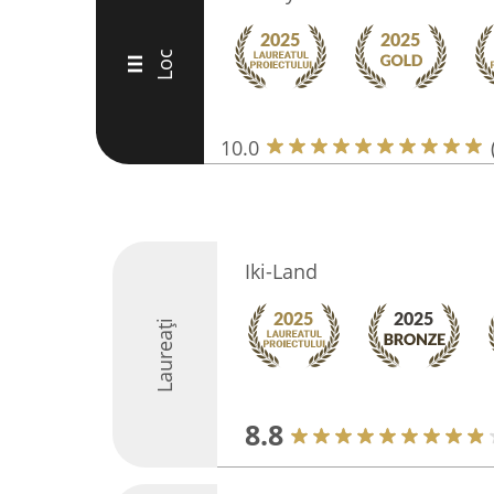
Loc
III
10.0
Iki-Land
Laureați
8.8