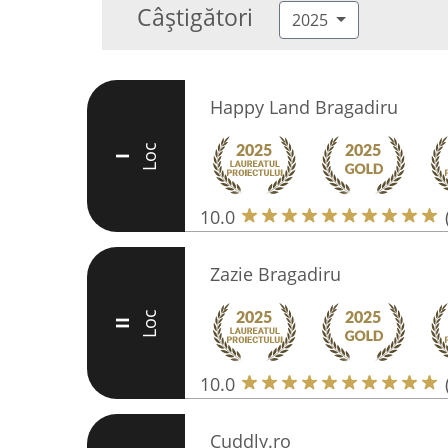
Câștigători
2025
Happy Land Bragadiru
Loc
I
10.0
Zazie Bragadiru
Loc
II
10.0
Cuddly.ro