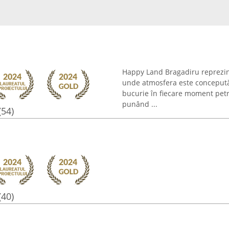
Happy Land Bragadiru reprezint
unde atmosfera este concepută
bucurie în fiecare moment petre
punând ...
(54)
(40)