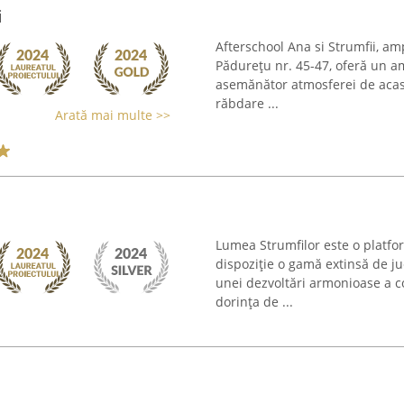
i
Afterschool Ana si Strumfii, a
Pădurețu nr. 45-47, oferă un am
asemănător atmosferei de acasă
răbdare ...
Arată mai multe >>
Lumea Strumfilor este o platfo
dispoziție o gamă extinsă de j
unei dezvoltări armonioase a co
dorința de ...