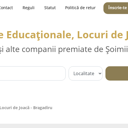
Contact
Reguli
Statut
Politică de retur
Înscrie-te
e Educaționale, Locuri de 
și alte companii premiate de Șoimii
Locuri de Joacă - Bragadiru