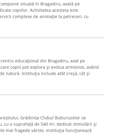
ompanie situată în Bragadiru, axată pe
ate copiilor. Activitatea acesteia este
rvicii complexe de animație la petreceri, cu
centru educațional din Bragadiru, axat pe
 care copiii pot explora și evolua armonios, având
e natură. Instituția include atât creșă, cât și
ureștiului, Grădinița Clubul Buburuzelor se
 cu o suprafață de 540 m², dedicat stimulării și
cele mai fragede vârste. Instituția funcționează