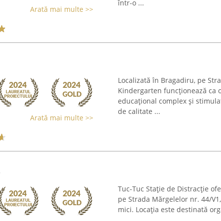
într-o ...
Arată mai multe >>
Localizată în Bragadiru, pe Str
Kindergarten funcționează ca o 
educațional complex și stimula
de calitate ...
Arată mai multe >>
e
Tuc-Tuc Stație de Distracție ofe
pe Strada Mărgelelor nr. 44/V1
mici. Locația este destinată or
...