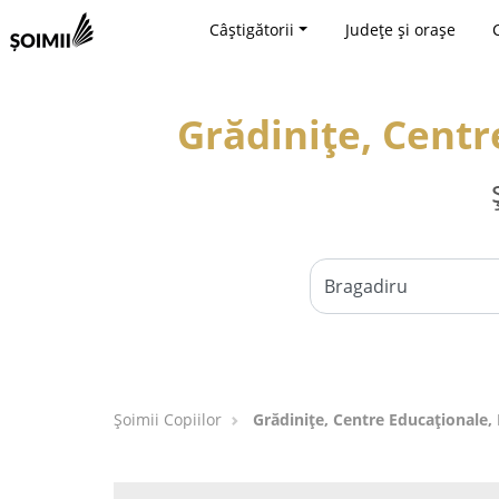
Câștigătorii
Județe și orașe
Grădinițe, Centr
Șoimii Copiilor
Grădinițe, Centre Educaționale, 