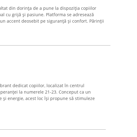
ltat din dorința de a pune la dispoziția copiilor
al cu grijă și pasiune. Platforma se adresează
un accent deosebit pe siguranță și confort. Părinții
brant dedicat copiilor, localizat în centrul
Speranței la numerele 21-23. Conceput ca un
e și energie, acest loc își propune să stimuleze