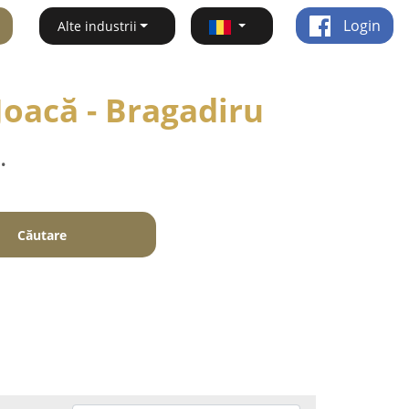
Login
Alte industrii
Joacă - Bragadiru
.
Căutare