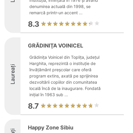
Instituția, înființată în 1976 și având
denumirea actuală din 1998, se
remarcă printr-un accent ...
8.3
GRĂDINIŢA VOINICEL
Grădinița Voinicel din Toplița, județul
Harghita, reprezintă o instituție de
Laureați
învățământ preșcolar care oferă
program extins, axată pe sprijinirea
dezvoltării copiilor din comunitatea
locală încă de la inaugurare. Fondată
inițial în 1963 sub ...
8.7
Happy Zone Sibiu