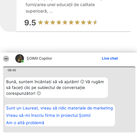
furnizarea unei educații de calitate
superioară, ...
9.5
ȘOIMII Copiilor
Live chat
Alte firme din zonă
08:45
Bună, suntem încântați să vă ajutăm! 🙂 Vă rugăm
Organizator Ranking
Plebiscyt
Contact
să faceți clic pe subiectul de conversație
BRIGHT SOLUTIONS BR SRL
Câștigătorii
Contact
corespunzător! 🙂
Aleea Timisul De Sus 2 Bl. A30
Lista Tuturor
Sc. A Et. 4 Ap. 13 Cod 061952
Laureaților
București
Reguli
CUI 36737675
Statut
Sunt un Laureat, vreau să ridic materiale de marketing
tel: +40 770 990 492
Politica de
Vreau să-mi înscriu firma in proiectul Șoimii
confidențialitate
Am o altă problemă