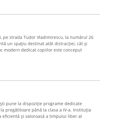
ști, pe strada Tudor Vladimirescu, la numărul 26
tă un spațiu destinat atât distracției, cât și
 loc modern dedicat copiilor este conceput
ești pune la dispoziție programe dedicate
la pregătitoare până la clasa a IV-a. Instituția
eficientă și valoroasă a timpului liber al