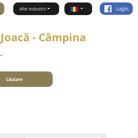
Login
Alte industrii
 Joacă - Câmpina
.
Căutare