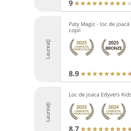
9
Paty Magic - loc de joacă 
copii
Laureați
8.9
Loc de joaca Edyvers Kid
Laureați
8.7