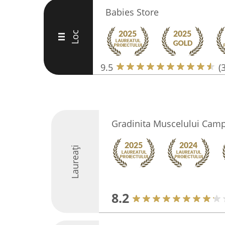
Babies Store
Loc
III
9.5
(
Gradinita Muscelului Cam
Laureați
8.2