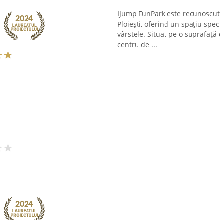
IJump FunPark este recunoscut
Ploiești, oferind un spațiu spec
vârstele. Situat pe o suprafață
centru de ...