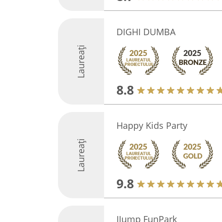
DIGHI DUMBA
Laureați
8.8
Happy Kids Party
Laureați
9.8
IJump FunPark