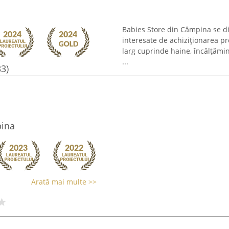
Babies Store din Câmpina se di
interesate de achiziționarea p
larg cuprinde haine, încălțămint
...
33)
pina
Arată mai multe >>