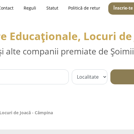
Contact
Reguli
Statut
Politică de retur
Înscrie-te
re Educaționale, Locuri de
și alte companii premiate de Șoimii
 Locuri de Joacă - Câmpina