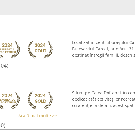
Localizat în centrul orașului Câ
Bulevardul Carol I, numărul 31
destinat întregii familii, desch
104)
Situat pe Calea Doftanei, în ce
dedicat atât activităților recre
cu atenție la detalii, acest spaț
Arată mai multe >>
50)