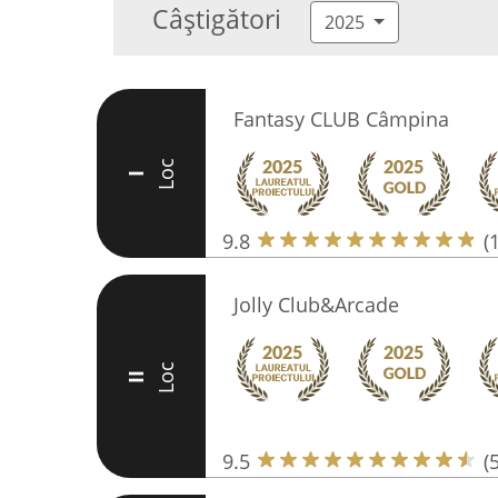
Câștigători
2025
Fantasy CLUB Câmpina
Loc
I
9.8
(
Jolly Club&Arcade
Loc
II
9.5
(