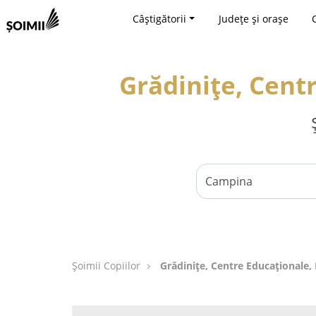
Câștigătorii
Județe și orașe
Grădinițe, Cent
Șoimii Copiilor
Grădinițe, Centre Educaționale,