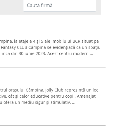
mpina, la etajele 4 și 5 ale imobilului BCR situat pe
, Fantasy CLUB Câmpina se evidențiază ca un spațiu
is încă din 30 iunie 2023. Acest centru modern ...
ntrul orașului Câmpina, Jolly Club reprezintă un loc
ative, cât și celor educative pentru copii. Amenajat
iu oferă un mediu sigur și stimulativ, ...